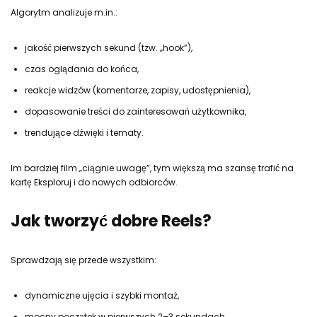
Algorytm analizuje m.in.:
jakość pierwszych sekund (tzw. „hook”),
czas oglądania do końca,
reakcje widzów (komentarze, zapisy, udostępnienia),
dopasowanie treści do zainteresowań użytkownika,
trendujące dźwięki i tematy.
Im bardziej film „ciągnie uwagę”, tym większą ma szansę trafić na
kartę Eksploruj i do nowych odbiorców.
Jak tworzyć dobre Reels?
Sprawdzają się przede wszystkim:
dynamiczne ujęcia i szybki montaż,
mocny początek w pierwszych 2–3 sekundach,