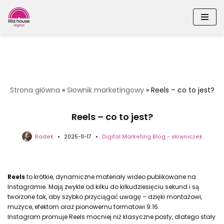
Przejdź
Strona główna
»
Słownik marketingowy
»
Reels – co to jest?
do
treści
Reels – co to jest?
Radek
2025-11-17
Digital Marketing Blog - słowniczek
Reels
to krótkie, dynamiczne materiały wideo publikowane na
Instagramie. Mają zwykle od kilku do kilkudziesięciu sekund i są
tworzone tak, aby szybko przyciągać uwagę – dzięki montażowi,
muzyce, efektom oraz pionowemu formatowi 9:16.
Instagram promuje Reels mocniej niż klasyczne posty, dlatego stały