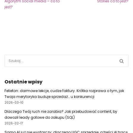
Algorytm social media – co to
Stories co to jest?
jest?
Ostatnie wpisy
Felieton: darmowe lekcje, cudze faktury. Krótka rozprawa o tym, jak
Twoja merytoryka buduje sprzedaż… u konkurencji
2026-03-10
Dlaczego Twój ruch nie zarabia? Jak przebudować content, by
dowoził leady gotowe do zakupu (SQL)
2026-02-17
Samo AI już nie wystarczy: dlaczego UGC sprzedaje, a treści AI tracą