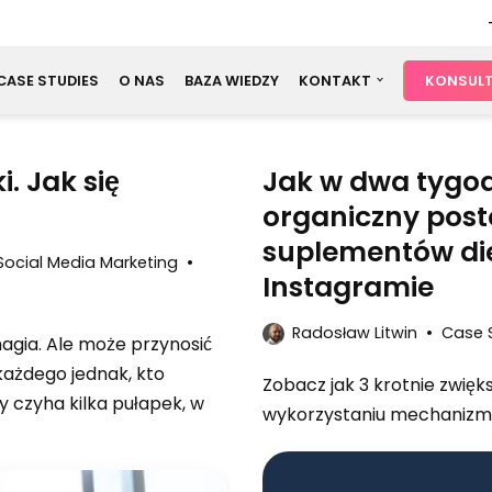
CASE STUDIES
O NAS
BAZA WIEDZY
KONTAKT
KONSULT
. Jak się
Jak w dwa tygod
organiczny post
suplementów die
Social Media Marketing
Instagramie
Radosław Litwin
Case 
agia. Ale może przynosić
ażdego jednak, kto
Zobacz jak 3 krotnie zwięks
my czyha kilka pułapek, w
wykorzystaniu mechanizm