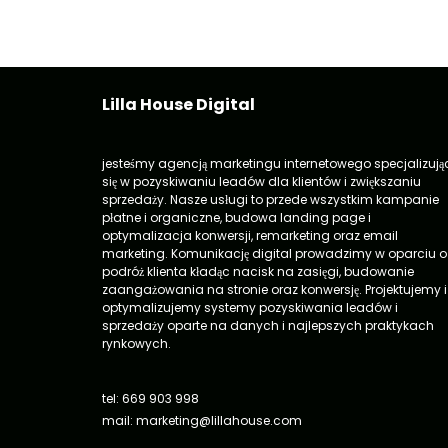
Lilla House Digital
jesteśmy agencją marketingu internetowego specjalizują
się w pozyskiwaniu leadów dla klientów i zwiększaniu
sprzedaży. Nasze usługi to przede wszystkim kampanie
płatne i organiczne, budowa landing page i
optymalizacja konwersji, remarketing oraz email
marketing. Komunikację digital prowadzimy w oparciu o
podróż klienta kładąc nacisk na zasięgi, budowanie
zaangażowania na stronie oraz konwersję. Projektujemy i
optymalizujemy systemy pozyskiwania leadów i
sprzedaży oparte na danych i najlepszych praktykach
rynkowych.
tel: 669 903 998
mail: marketing@lillahouse.com