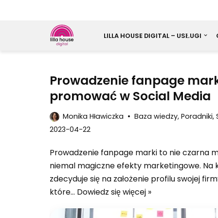
LILLA HOUSE DIGITAL – USŁUGI
Przejdź
Prowadzenie fanpage marki
do
promować w Social Media
treści
Monika Hławiczka
Baza wiedzy
,
Poradniki
,
2023-04-22
Prowadzenie fanpage marki to nie czarna m
niemal magiczne efekty marketingowe. Na k
zdecyduje się na założenie profilu swojej fir
które…
Dowiedz się więcej »